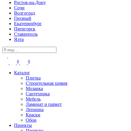
Ростов-на-Дону
Сочи
Волгоград
Грозный
Екатеринбург
Пятигорск
Ставрополь
Ялта
0
0
Каталог
Плитка
Строительная химия
Мозаика
Сантехника
Мебель
Ламинат и паркет
Лепнина
Краски
Обои
Проекты
Проекты