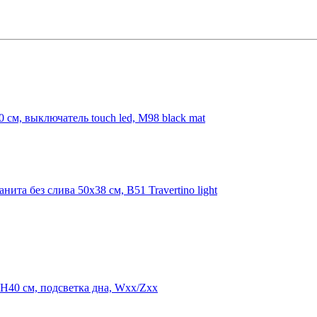
м, выключатель touch led, M98 black mat
а без слива 50x38 см, B51 Travertino light
40 см, подсветка дна, Wxx/Zxx