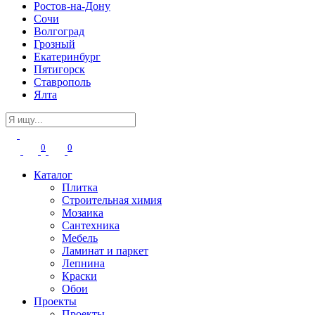
Ростов-на-Дону
Сочи
Волгоград
Грозный
Екатеринбург
Пятигорск
Ставрополь
Ялта
0
0
Каталог
Плитка
Строительная химия
Мозаика
Сантехника
Мебель
Ламинат и паркет
Лепнина
Краски
Обои
Проекты
Проекты