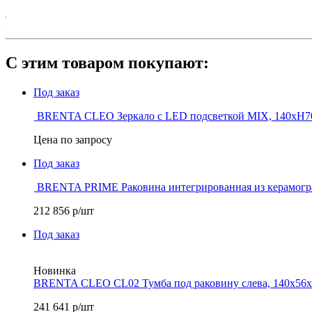
С этим товаром покупают:
Под заказ
BRENTA CLEO Зеркало с LED подсветкой MIX, 140хH70 с
Цена по запросу
Под заказ
BRENTA PRIME Раковина интегрированная из керамогранит
212 856
р/шт
Под заказ
Новинка
BRENTA CLEO CL02 Тумба под раковину слева, 140х56хH
241 641
р/шт