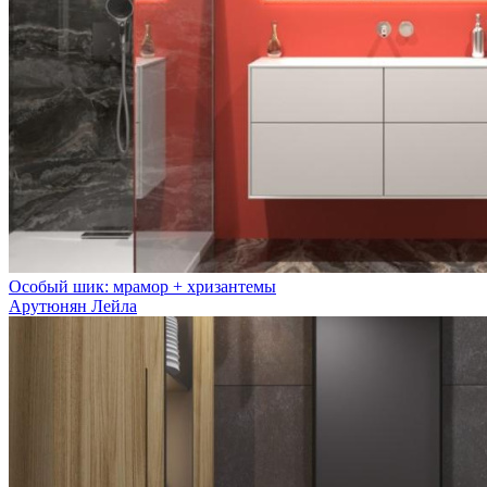
Особый шик: мрамор + хризантемы
Арутюнян Лейла