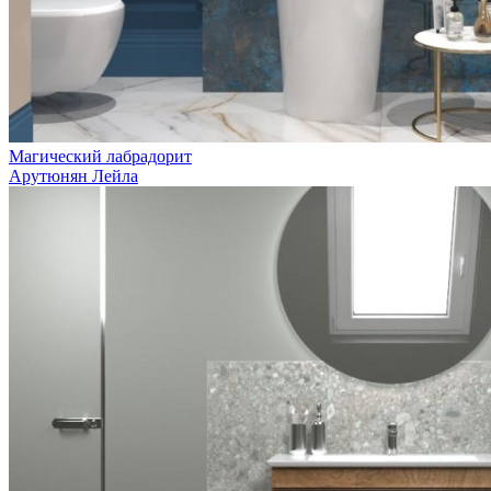
Магический лабрадорит
Арутюнян Лейла