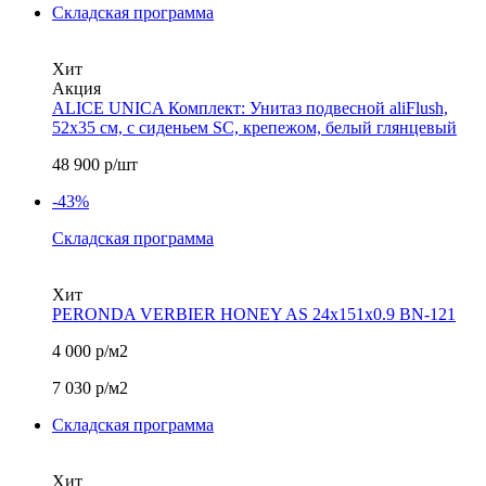
Складская программа
Хит
Акция
ALICE UNICA Комплект: Унитаз подвесной aliFlush,
52х35 см, с сиденьем SC, крепежом, белый глянцевый
48 900
р/шт
-43%
Складская программа
Хит
PERONDA VERBIER HONEY AS 24х151x0.9 BN-121
4 000
р/м2
7 030
р/м2
Складская программа
Хит