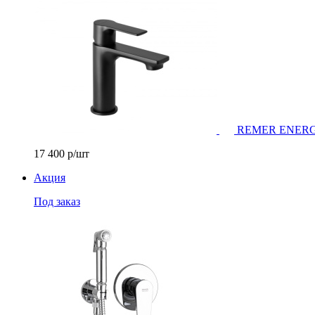
REMER ENERGY С
17 400
р/шт
Акция
Под заказ