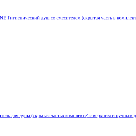
Гигиенический душ со смесителем (скрытая часть в комплекте
ь для душа (скрытая частьв комплекте) с верхним и ручным д