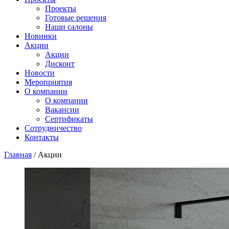
Проекты
Готовые решения
Наши салоны
Новинки
Акции
Акции
Дисконт
Новости
Мероприятия
О компании
О компании
Вакансии
Сертификаты
Сотрудничество
Контакты
Главная
/
Акции