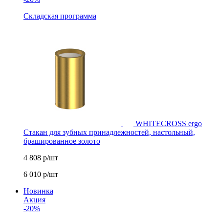
Складская программа
WHITECROSS ergo
Стакан для зубных принадлежностей, настольный,
брашированное золото
4 808
р/шт
6 010
р/шт
Новинка
Акция
-20%