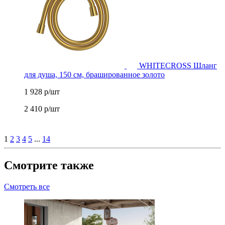
WHITECROSS Шланг
для душа, 150 см, брашированное золото
1 928
р/шт
2 410
р/шт
1
2
3
4
5
...
14
Смотрите также
Смотреть все