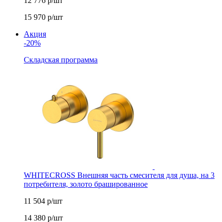
12 776
р/шт
15 970
р/шт
Акция
-20%
Складская программа
WHITECROSS Внешняя часть смесителя для душа, на 3
потребителя, золото брашированное
11 504
р/шт
14 380
р/шт