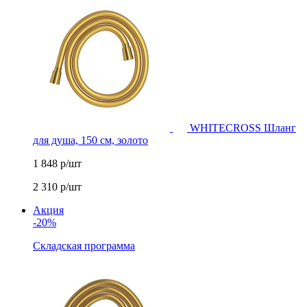
WHITECROSS Шланг
для душа, 150 см, золото
1 848
р/шт
2 310
р/шт
Акция
-20%
Складская программа