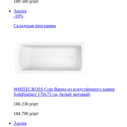
189 500
р/шт
Акция
-10%
Складская программа
WHITECROSS Coin Ванна из искуственного камня
SolidSurface 170x75 см, белый матовый
166 230
р/шт
184 700
р/шт
Акция