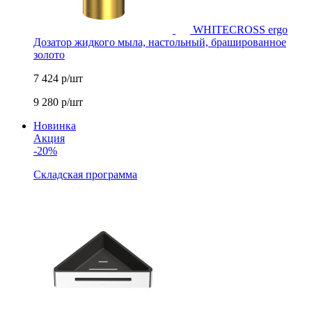
WHITECROSS ergo
Дозатор жидкого мыла, настольный, брашированное
золото
7 424
р/шт
9 280
р/шт
Новинка
Акция
-20%
Складская программа