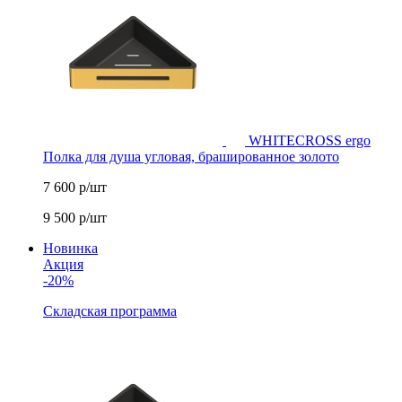
WHITECROSS ergo
Полка для душа угловая, брашированное золото
7 600
р/шт
9 500
р/шт
Новинка
Акция
-20%
Складская программа