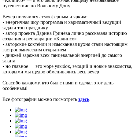
«Калипсо» — и это было по-настоящему незабываемое
путешествие по Вольному Дону.
Вечер получился атмосферным и ярким:
• энергичная шоу-программа и харизматичный ведущий
задали тон празднику
• автор проекта Дарина Гринёва лично рассказала историю
создания и реставрации «Калипсо»
• авторские коктейли и изысканная кухня стали настоящим
гастрономическим открытием
• диджей заряжал всех танцевальной энергией до самого
заката
• но главное — это море улыбок, эмоций и новые знакомства,
которыми мы щедро обменивались весь вечер
Спасибо каждому, кто был с нами и сделал этот день
особенным!
Все фотографии можно посмотреть
здесь
.