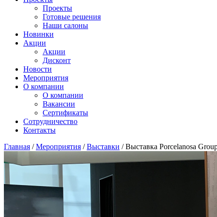
Проекты
Готовые решения
Наши салоны
Новинки
Акции
Акции
Дисконт
Новости
Мероприятия
О компании
О компании
Вакансии
Сертификаты
Сотрудничество
Контакты
Главная
/
Мероприятия
/
Выставки
/
Выставка Porcelanosa Grou