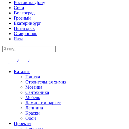
Ростов-на-Дону
Сочи
Волгоград
Грозный
Екатеринбург
Пятигорск
Ставрополь
Ялта
0
0
Каталог
Плитка
Строительная химия
Мозаика
Сантехника
Мебель
Ламинат и паркет
Лепнина
Краски
Обои
Проекты
Проекты