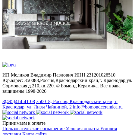
ШОУРУМ MIRAGE В МОСКВЕ
ИП Меликов Владимир Павлович ИНН 231201026510
Юр.адрес: 350088,Россия,Краснодарский край,г. Краснодар,ул.
Сормовская д.210,кв.220. © Бомонд Керамика. Все права
защищены.1998‑2026
8(495)414-41-08
350018, Россия, Краснодарский край, г.
Краснодар, ул. Лизы Чайкиной, 2
info@bomondceramica.ru
Принимаем к оплате
Пользовательское соглашение
Условия оплаты
Условия
доставки
Карта сайта