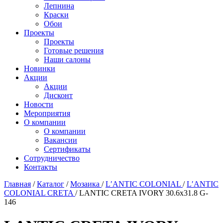
Лепнина
Краски
Обои
Проекты
Проекты
Готовые решения
Наши салоны
Новинки
Акции
Акции
Дисконт
Новости
Мероприятия
О компании
О компании
Вакансии
Сертификаты
Сотрудничество
Контакты
Главная
/
Каталог
/
Мозаика
/
L′ANTIC COLONIAL
/
L′ANTIC
COLONIAL CRETA
/
LANTIC CRETA IVORY 30.6х31.8 G-
146