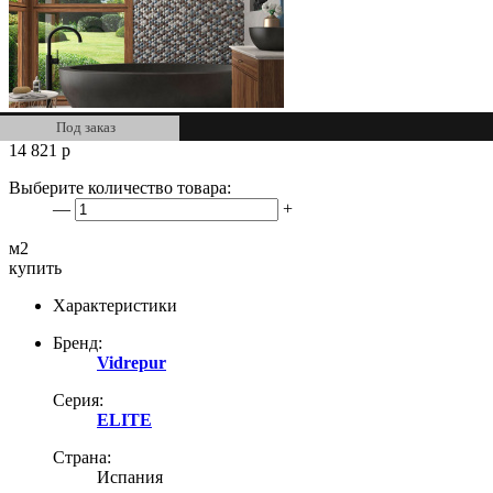
Под заказ
14 821
р
Выберите количество товара:
—
+
м2
купить
Характеристики
Бренд:
Vidrepur
Серия:
ELITE
Страна:
Испания