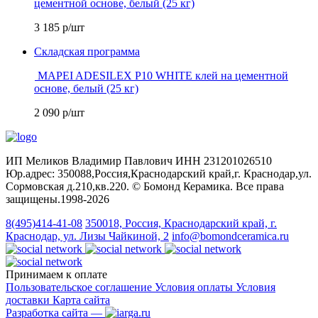
цементной основе, белый (25 кг)
3 185
р/шт
Складская программа
MAPEI ADESILEX P10 WHITE клей на цементной
основе, белый (25 кг)
2 090
р/шт
ИП Меликов Владимир Павлович ИНН 231201026510
Юр.адрес: 350088,Россия,Краснодарский край,г. Краснодар,ул.
Сормовская д.210,кв.220. © Бомонд Керамика. Все права
защищены.1998‑2026
8(495)414-41-08
350018, Россия, Краснодарский край, г.
Краснодар, ул. Лизы Чайкиной, 2
info@bomondceramica.ru
Принимаем к оплате
Пользовательское соглашение
Условия оплаты
Условия
доставки
Карта сайта
Разработка сайта —