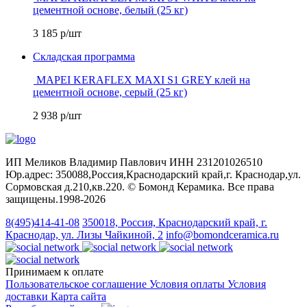
цементной основе, белый (25 кг)
3 185
р/шт
Складская программа
MAPEI KERAFLEX MAXI S1 GREY клей на
цементной основе, серый (25 кг)
2 938
р/шт
ИП Меликов Владимир Павлович ИНН 231201026510
Юр.адрес: 350088,Россия,Краснодарский край,г. Краснодар,ул.
Сормовская д.210,кв.220. © Бомонд Керамика. Все права
защищены.1998‑2026
8(495)414-41-08
350018, Россия, Краснодарский край, г.
Краснодар, ул. Лизы Чайкиной, 2
info@bomondceramica.ru
Принимаем к оплате
Пользовательское соглашение
Условия оплаты
Условия
доставки
Карта сайта