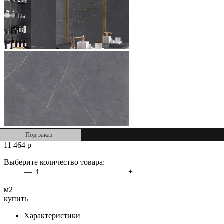
Под заказ
11 464
р
Выберите количество товара:
—
+
м2
купить
Характеристики