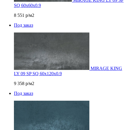
MIRAGE KING LY 09 SP
SQ 60х60x0.9
8 551
р/м2
Под заказ
MIRAGE KING
LY 09 SP SQ 60х120х0.9
9 358
р/м2
Под заказ