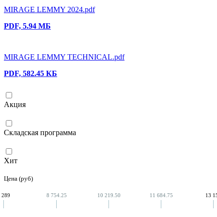
MIRAGE LEMMY 2024.pdf
PDF, 5.94 МБ
MIRAGE LEMMY TECHNICAL.pdf
PDF, 582.45 КБ
Акция
Складская программа
Хит
Цена (руб)
 289
8 754.25
10 219.50
11 684.75
13 1