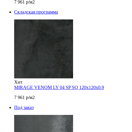
7 961
р/м2
Складская программа
Хит
MIRAGE VENOM LY 04 SP SQ 120х120x0.9
7 961
р/м2
Под заказ