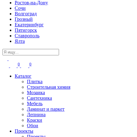
Ростов-на-Дону
Сочи
Волгоград
Грозный
Екатеринбург
Пятигорск
Ставрополь
Ялта
0
0
Каталог
Плитка
Строительная химия
Мозаика
Сантехника
Мебель
Ламинат и паркет
Лепнина
Краски
Обои
Проекты
Проекты