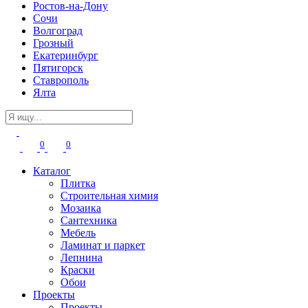
Ростов-на-Дону
Сочи
Волгоград
Грозный
Екатеринбург
Пятигорск
Ставрополь
Ялта
0
0
Каталог
Плитка
Строительная химия
Мозаика
Сантехника
Мебель
Ламинат и паркет
Лепнина
Краски
Обои
Проекты
Проекты