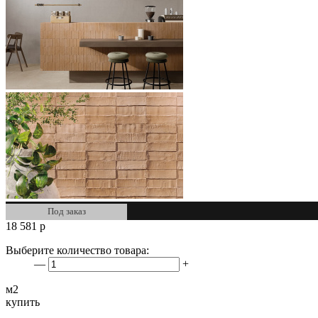
Под заказ
18 581
р
Выберите количество товара:
—
+
м2
купить