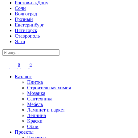
Ростов-на-Дону
Сочи
Волгоград
Грозный
Екатеринбург
Пятигорск
Ставрополь
Ялта
0
0
Каталог
Плитка
Строительная химия
Мозаика
Сантехника
Мебель
Ламинат и паркет
Лепнина
Краски
Обои
Проекты
Проекты