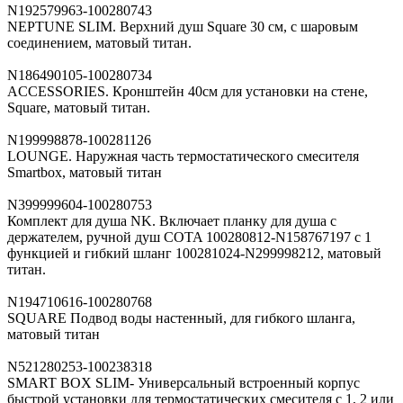
N192579963-100280743
NEPTUNE SLIM. Верхний душ Square 30 см, с шаровым
соединением, матовый титан.
N186490105-100280734
ACCESSORIES. Кронштейн 40см для установки на стене,
Square, матовый титан.
N199998878-100281126
LOUNGE. Наружная часть термостатического смесителя
Smartbox, матовый титан
N399999604-100280753
Комплект для душа NK. Включает планку для душа с
держателем, ручной душ COTA 100280812-N158767197 с 1
функцией и гибкий шланг 100281024-N299998212, матовый
титан.
N194710616-100280768
SQUARE Подвод воды настенный, для гибкого шланга,
матовый титан
N521280253-100238318
SMART BOX SLIM- Универсальный встроенный корпус
быстрой установки для термостатических смесителя с 1, 2 или