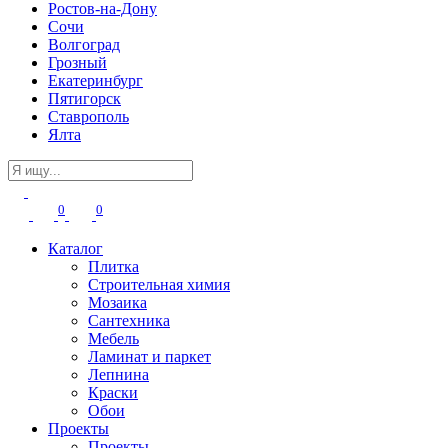
Ростов-на-Дону
Сочи
Волгоград
Грозный
Екатеринбург
Пятигорск
Ставрополь
Ялта
0
0
Каталог
Плитка
Строительная химия
Мозаика
Сантехника
Мебель
Ламинат и паркет
Лепнина
Краски
Обои
Проекты
Проекты