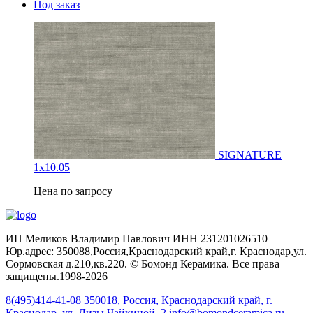
Под заказ
SIGNATURE
1х10.05
Цена по запросу
ИП Меликов Владимир Павлович ИНН 231201026510
Юр.адрес: 350088,Россия,Краснодарский край,г. Краснодар,ул.
Сормовская д.210,кв.220. © Бомонд Керамика. Все права
защищены.1998‑2026
8(495)414-41-08
350018, Россия, Краснодарский край, г.
Краснодар, ул. Лизы Чайкиной, 2
info@bomondceramica.ru