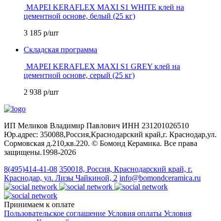
MAPEI KERAFLEX MAXI S1 WHITE клей на
цементной основе, белый (25 кг)
3 185
р/шт
Складская программа
MAPEI KERAFLEX MAXI S1 GREY клей на
цементной основе, серый (25 кг)
2 938
р/шт
ИП Меликов Владимир Павлович ИНН 231201026510
Юр.адрес: 350088,Россия,Краснодарский край,г. Краснодар,ул.
Сормовская д.210,кв.220. © Бомонд Керамика. Все права
защищены.1998‑2026
8(495)414-41-08
350018, Россия, Краснодарский край, г.
Краснодар, ул. Лизы Чайкиной, 2
info@bomondceramica.ru
Принимаем к оплате
Пользовательское соглашение
Условия оплаты
Условия