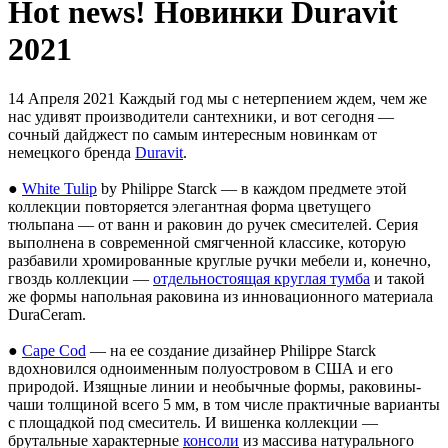
Hot news! Новинки Duravit
2021
14 Апреля 2021
Каждый год мы с нетерпением ждем, чем же
нас удивят производители сантехники, и вот сегодня —
сочный дайджест по самым интересным новинкам от
немецкого бренда
Duravit
.
●
White Tulip
by Philippe Starck — в каждом предмете этой
коллекции повторяется элегантная форма цветущего
тюльпана — от ванн и раковин до ручек смесителей. Серия
выполнена в современной смягченной классике, которую
разбавили хромированные круглые ручки мебели и, конечно,
гвоздь коллекции —
отдельностоящая круглая тумба
и такой
же формы напольная раковина из инновационного материала
DuraCeram.
●
Cape Cod
— на ее создание дизайнер Philippe Starck
вдохновился одноименным полуостровом в США и его
природой. Изящные линии и необычные формы, раковины-
чаши толщиной всего 5 мм, в том числе практичные варианты
с площадкой под смеситель. И вишенка коллекции —
брутальные характерные
консоли
из массива натурального