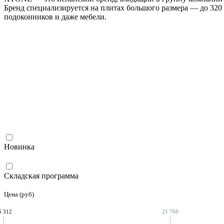
Бренд специализируется на плитах большого размера — до 320 
подоконников и даже мебели.
PORCELANOSA CERAMIC BOOK 2026.pdf
XTONE YEA
PDF, 37.25 МБ
PDF, 14.36
XTONE KITCHEN 2024.pdf
PDF, 16.84 МБ
Новинка
Складская программа
Цена (руб)
6 312
21 769