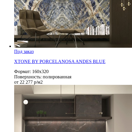
Под заказ
XTONE BY PORCELANOSA ANDES BLUE
Формат:
160х320
Поверхность:
полированная
от
22 277
р/м2