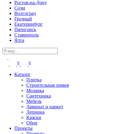
Ростов-на-Дону
Сочи
Волгоград
Грозный
Екатеринбург
Пятигорск
Ставрополь
Ялта
0
0
Каталог
Плитка
Строительная химия
Мозаика
Сантехника
Мебель
Ламинат и паркет
Лепнина
Краски
Обои
Проекты
Проекты