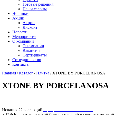
Готовые решения
Наши салоны
Новинки
Акции
Акции
Дисконт
Новости
Мероприятия
О компании
О компании
Вакансии
Сертификаты
Сотрудничество
Контакты
Главная
/
Каталог
/
Плитка
/
XTONE BY PORCELANOSA
XTONE BY PORCELANOSA
Испания
22 коллекций
Официальный сайт XTONE
XTONE — это испанский бренд, входящий в группу компаний P