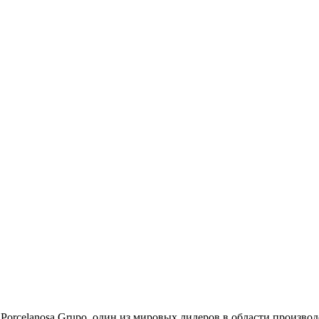
orcelanosa Grupo, один из мировых лидеров в области произво