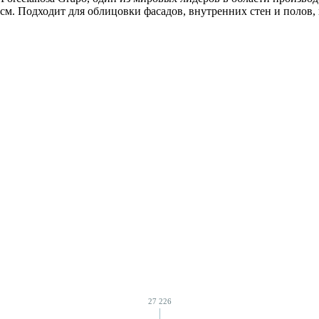
см. Подходит для облицовки фасадов, внутренних стен и полов,
RBOOK 2026.pdf
PORCELANOSA NEW 2026.pdf
X
 МБ
PDF, 10.42 МБ
P
27 226